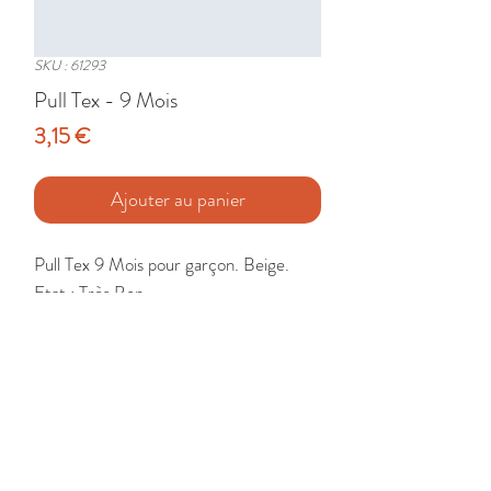
SKU : 61293
Pull Tex - 9 Mois
Prix
3,15 €
Ajouter au panier
Pull Tex 9 Mois pour garçon. Beige. 

Etat : Très Bon
🚚 Livraison France - Europe - DomTom
Mon compte
Retour et échange