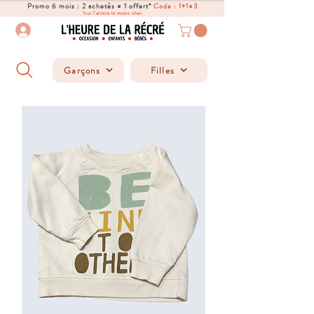
Promo 6 mois : 2 achetés = 1 offert*
Code : 1+1=3
*sur l'article le moins cher
Garçons
Filles