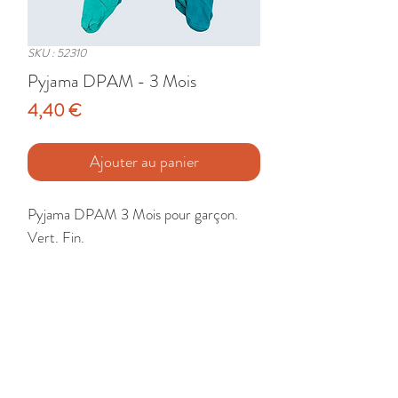
SKU : 52310
Pyjama DPAM - 3 Mois
Prix
4,40 €
Ajouter au panier
Pyjama DPAM 3 Mois pour garçon. 
Vert. Fin.

Etat : Très Bon
🚚 Livraison France - Europe - DomTom