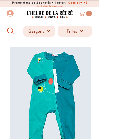
Promo 6 mois : 2 achetés = 1 offert*
Code : 1+1=3
*sur l'article le moins cher
Garçons
Filles