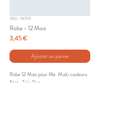
SKU : 54705
Robe - 12 Mois
Prix
3,45 €
Ajouter au panier
Robe 12 Mois pour fille. Multi couleurs.

Etat : Très Bon
🚚 Livraison France - Europe - DomTom
Mon compte
Retour et échange