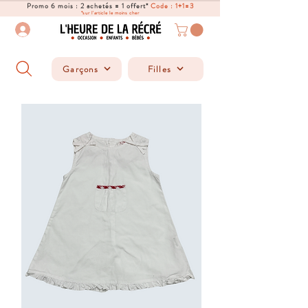
Promo 6 mois : 2 achetés = 1 offert*
Code : 1+1=3
*sur l'article le moins cher
Garçons
Filles