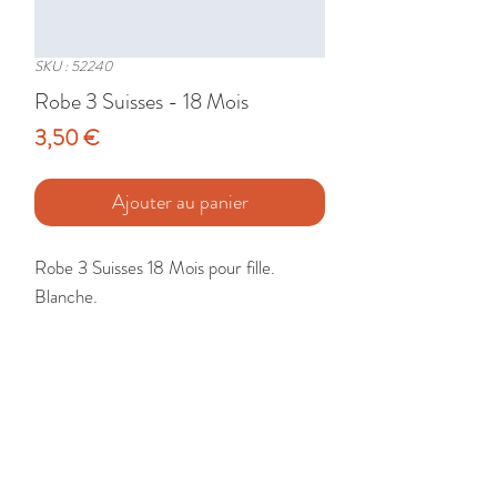
SKU : 52240
Robe 3 Suisses - 18 Mois
Prix
3,50 €
Ajouter au panier
Robe 3 Suisses 18 Mois pour fille. 
Blanche.

Etat : Très Bon
🚚 Livraison France - Europe - DomTom