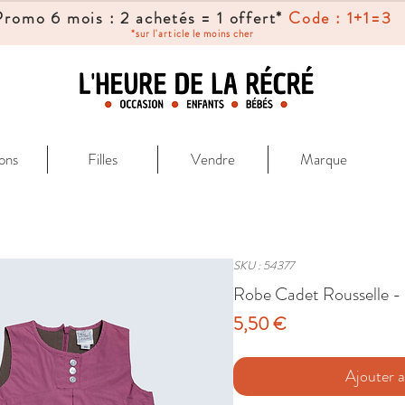
Promo 6 mois : 2 achetés = 1 offert*
Code : 1+1=3
*sur l'article le moins cher
ons
Filles
Vendre
Marque
SKU : 54377
Robe Cadet Rousselle -
Prix
5,50 €
Ajouter a