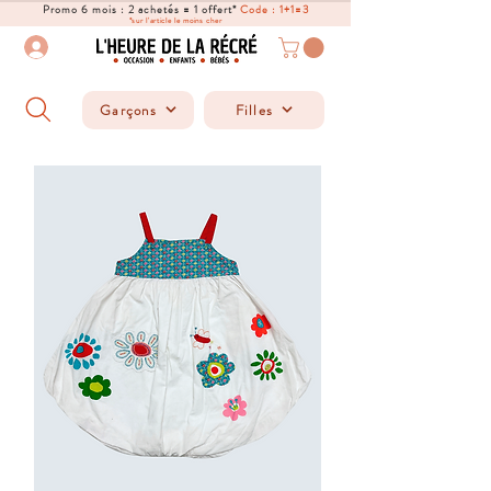
Promo 6 mois : 2 achetés = 1 offert*
Code : 1+1=3
*sur l'article le moins cher
Garçons
Filles