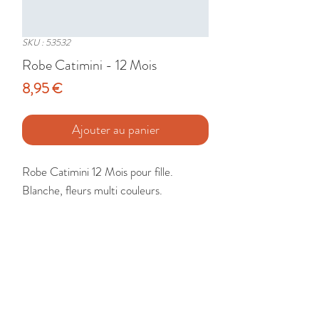
SKU : 53532
Robe Catimini - 12 Mois
Prix
8,95 €
Ajouter au panier
Robe Catimini 12 Mois pour fille. 
Blanche, fleurs multi couleurs.

Etat : Très Bon
🚚 Livraison France - Europe - DomTom