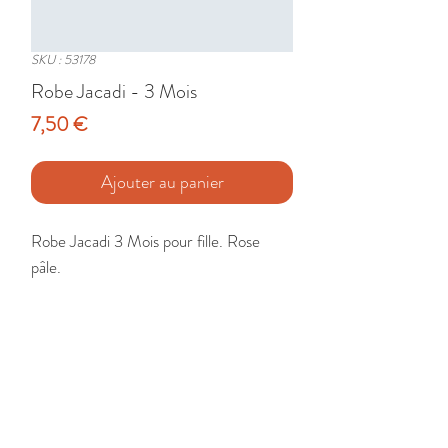
SKU : 53178
Robe Jacadi - 3 Mois
Prix
7,50 €
Ajouter au panier
Robe Jacadi 3 Mois pour fille. Rose 
pâle.

Etat : Très Bon
🚚 Livraison France - Europe - DomTom