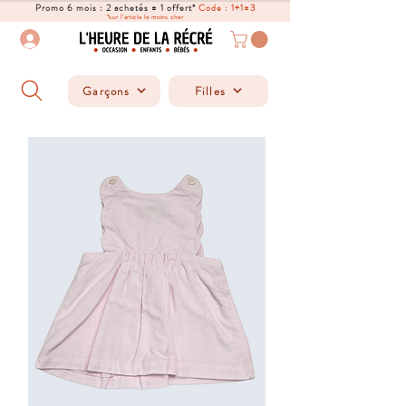
Promo 6 mois : 2 achetés = 1 offert*
Code : 1+1=3
*sur l'article le moins cher
Garçons
Filles