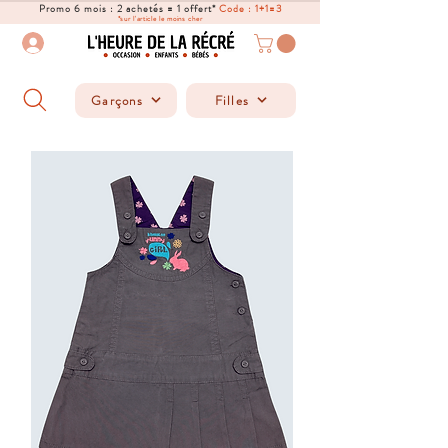
Promo 6 mois : 2 achetés = 1 offert*
Code : 1+1=3
*sur l'article le moins cher
Garçons
Filles