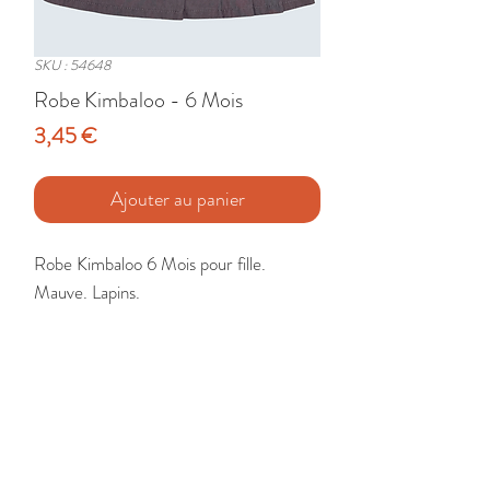
SKU : 54648
Robe Kimbaloo - 6 Mois
Prix
3,45 €
Ajouter au panier
Robe Kimbaloo 6 Mois pour fille. 
Mauve. Lapins.

Etat : Très Bon
🚚 Livraison France - Europe - DomTom