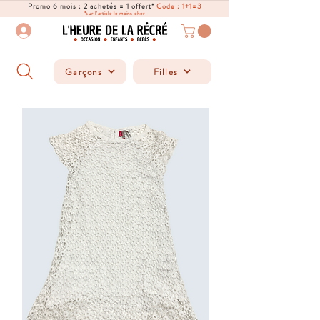
Promo 6 mois : 2 achetés = 1 offert*
Code : 1+1=3
*sur l'article le moins cher
Garçons
Filles