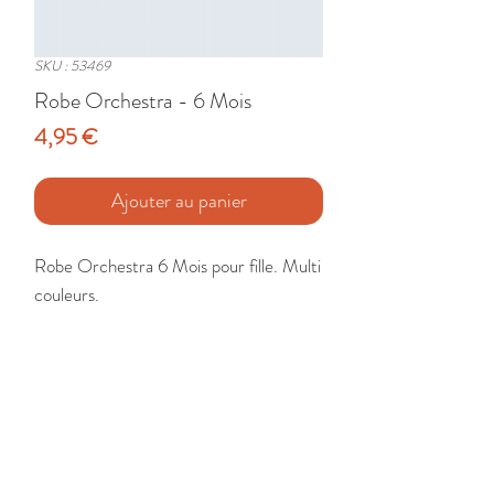
SKU : 53469
Robe Orchestra - 6 Mois
Prix
4,95 €
Ajouter au panier
Robe Orchestra 6 Mois pour fille. Multi 
couleurs.

Etat : Très Bon
🚚 Livraison France - Europe - DomTom