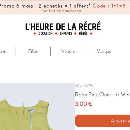
Promo 6 mois : 2 achetés = 1 offert*
Code : 1+1=3
*sur l'article le moins cher
ons
Filles
Vendre
Marque
SKU : 52467
Robe Pick Ouic - 6 Moi
Prix
3,00 €
Ajouter a