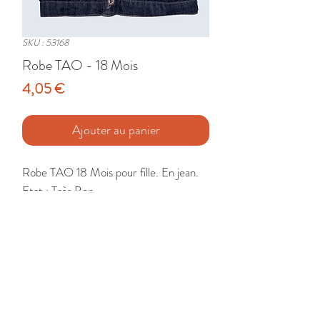
SKU : 53168
Robe TAO - 18 Mois
Prix
4,05 €
Ajouter au panier
Robe TAO 18 Mois pour fille. En jean.

Etat : Très Bon
🚚 Livraison France - Europe - DomTom
Mon compte
Retour et échange