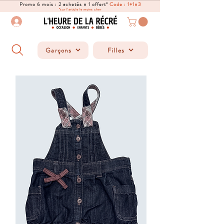
Promo 6 mois : 2 achetés = 1 offert*
Code : 1+1=3
*sur l'article le moins cher
Garçons
Filles