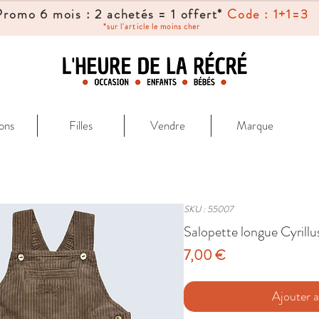
Promo 6 mois : 2 achetés = 1 offert*
Code : 1+1=3
*sur l'article le moins cher
ons
Filles
Vendre
Marque
SKU : 55007
Salopette longue Cyrillu
Prix
7,00 €
Ajouter a