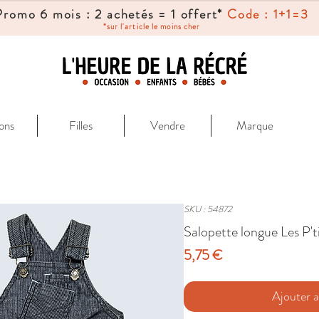
Promo 6 mois : 2 achetés = 1 offert*
Code : 1+1=3
*sur l'article le moins cher
ons
Filles
Vendre
Marque
SKU : 54872
Salopette longue Les P't
Prix
5,75 €
Ajouter a