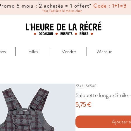
Promo 6 mois : 2 achetés = 1 offert*
Code : 1+1=3
*sur l'article le moins cher
ons
Filles
Vendre
Marque
SKU : 54548
Salopette longue Smile 
Prix
5,75 €
Ajouter a