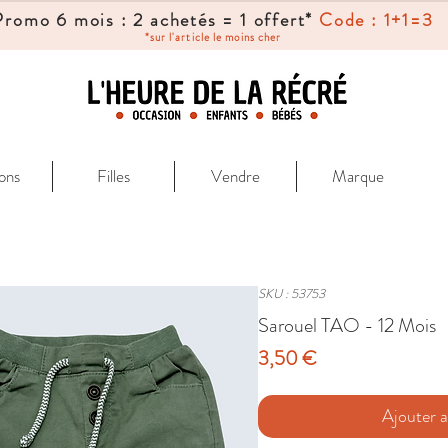
Promo 6 mois : 2 achetés = 1 offert*
Code : 1+1=3
*sur l'article le moins cher
ons
Filles
Vendre
Marque
SKU : 53753
Sarouel TAO - 12 Mois
Prix
3,50 €
Ajouter a