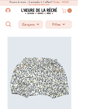
Promo 6 mois : 2 achetés = 1 offert*
Code : 1+1=3
*sur l'article le moins cher
Garçons
Filles