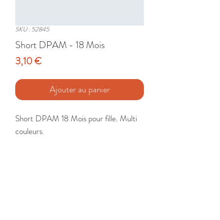
SKU : 52845
Short DPAM - 18 Mois
Prix
3,10 €
Ajouter au panier
Short DPAM 18 Mois pour fille. Multi 
couleurs.

Etat : Très Bon
🚚 Livraison France - Europe - DomTom