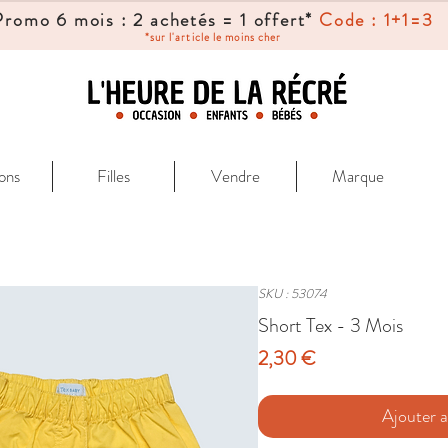
Promo 6 mois : 2 achetés = 1 offert*
Code : 1+1=3
*sur l'article le moins cher
ons
Filles
Vendre
Marque
SKU : 53074
Short Tex - 3 Mois
Prix
2,30 €
Ajouter a