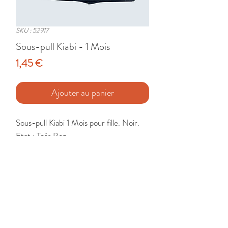
SKU : 52917
Sous-pull Kiabi - 1 Mois
Prix
1,45 €
Ajouter au panier
Sous-pull Kiabi 1 Mois pour fille. Noir.

Etat : Très Bon
🚚 Livraison France - Europe - DomTom
Mon compte
Retour et échange