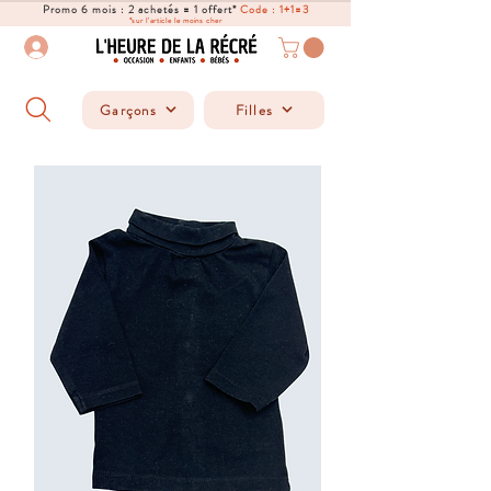
Promo 6 mois : 2 achetés = 1 offert*
Code : 1+1=3
*sur l'article le moins cher
Garçons
Filles