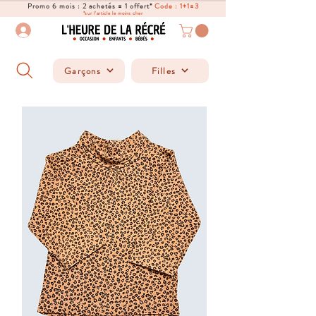
Promo 6 mois : 2 achetés = 1 offert*
Code : 1+1=3
*sur l'article le moins cher
Garçons
Filles