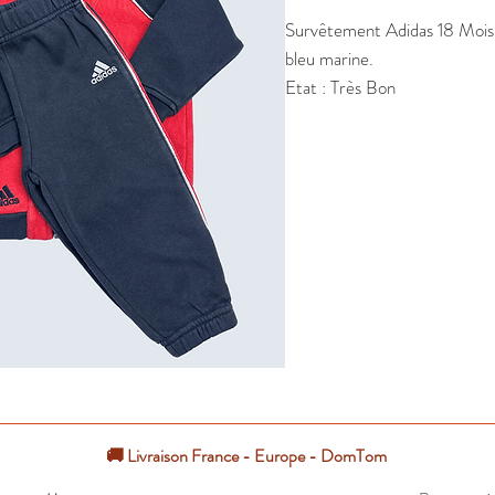
Survêtement Adidas 18 Mois 
bleu marine.

Etat : Très Bon
🚚 Livraison France - Europe - DomTom