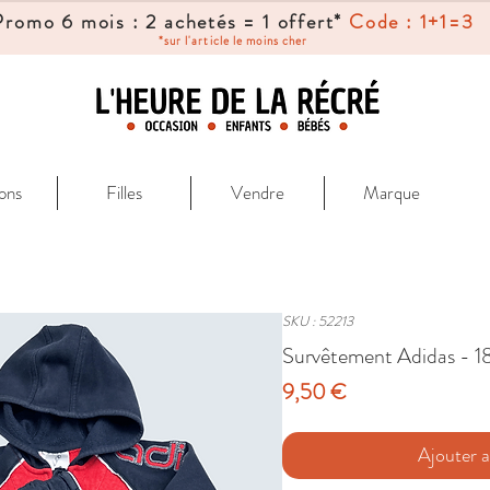
Promo 6 mois : 2 achetés = 1 offert*
Code : 1+1=3
*sur l'article le moins cher
ons
Filles
Vendre
Marque
SKU : 52213
Survêtement Adidas - 1
Prix
9,50 €
Ajouter a