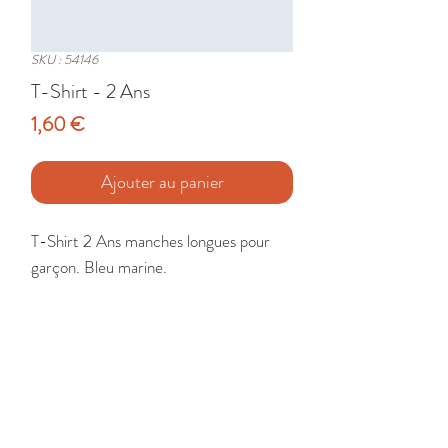
SKU : 54146
T-Shirt - 2 Ans
Prix
1,60 €
Ajouter au panier
T-Shirt 2 Ans manches longues pour 
garçon. Bleu marine.

Etat : Très Bon
🚚 Livraison France - Europe - DomTom