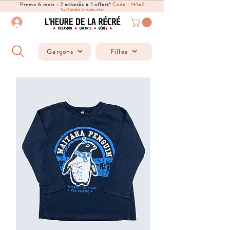
Promo 6 mois : 2 achetés = 1 offert*
Code : 1+1=3
*sur l'article le moins cher
Garçons
Filles