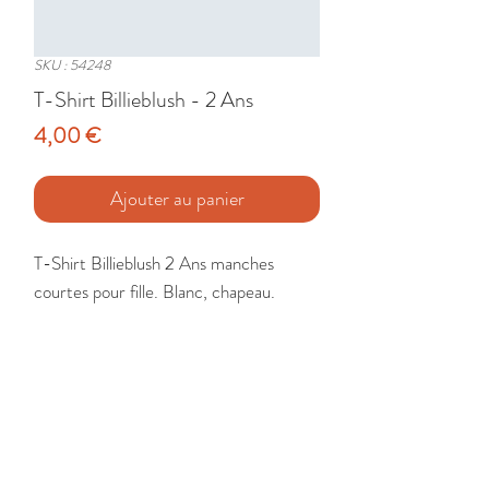
SKU : 54248
T-Shirt Billieblush - 2 Ans
Prix
4,00 €
Ajouter au panier
T-Shirt Billieblush 2 Ans manches 
courtes pour fille. Blanc, chapeau.

Etat : Très Bon
🚚 Livraison France - Europe - DomTom