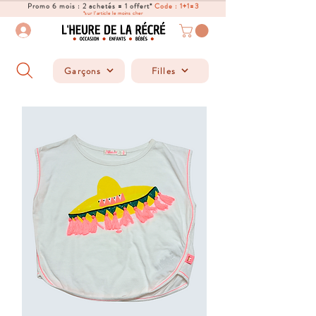
Promo 6 mois : 2 achetés = 1 offert*
Code : 1+1=3
*sur l'article le moins cher
Garçons
Filles