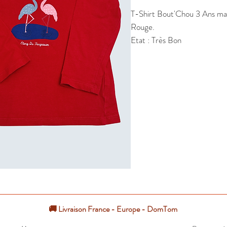
T-Shirt Bout'Chou 3 Ans manc
Rouge.

Etat : Très Bon
🚚 Livraison France - Europe - DomTom