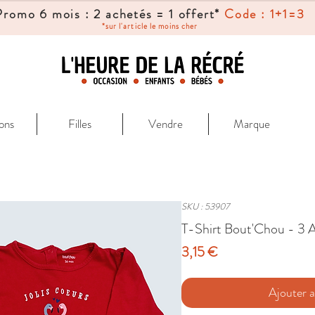
Promo 6 mois : 2 achetés = 1 offert*
Code : 1+1=3
*sur l'article le moins cher
ons
Filles
Vendre
Marque
SKU : 53907
T-Shirt Bout'Chou - 3 
Prix
3,15 €
Ajouter a