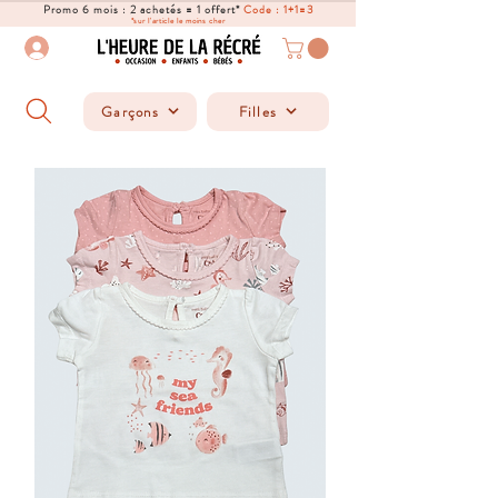
Promo 6 mois : 2 achetés = 1 offert*
Code : 1+1=3
*sur l'article le moins cher
Garçons
Filles