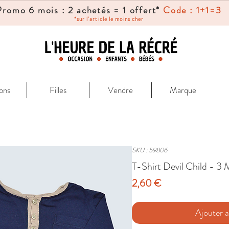
Promo 6 mois : 2 achetés = 1 offert*
Code : 1+1=3
*sur l'article le moins cher
ons
Filles
Vendre
Marque
SKU : 59806
T-Shirt Devil Child - 3 
Prix
2,60 €
Ajouter a