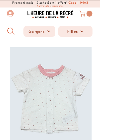
Promo 6 mois : 2 achetés = 1 offert*
Code : 1+1=3
*sur l'article le moins cher
Garçons
Filles