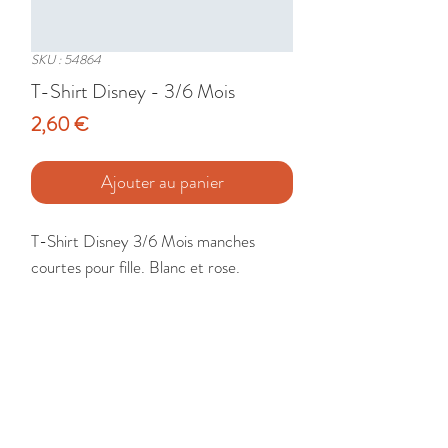
SKU : 54864
T-Shirt Disney - 3/6 Mois
Prix
2,60 €
Ajouter au panier
T-Shirt Disney 3/6 Mois manches 
courtes pour fille. Blanc et rose.

Etat : Très Bon
🚚 Livraison France - Europe - DomTom