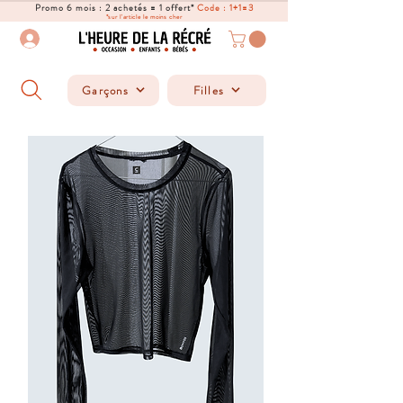
Promo 6 mois : 2 achetés = 1 offert*
Code : 1+1=3
*sur l'article le moins cher
Garçons
Filles