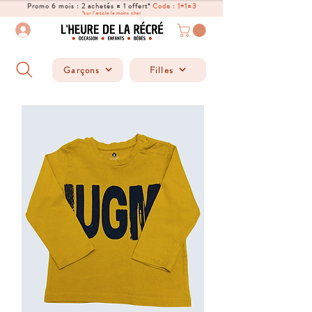
Promo 6 mois : 2 achetés = 1 offert*
Code : 1+1=3
*sur l'article le moins cher
Garçons
Filles