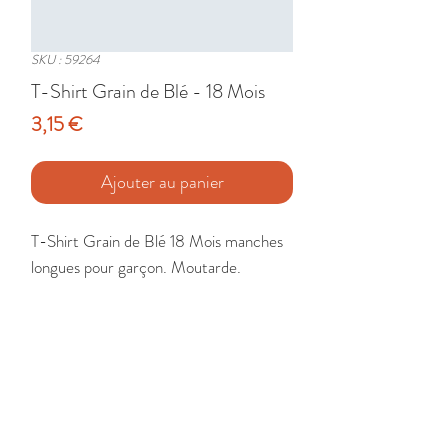
SKU : 59264
T-Shirt Grain de Blé - 18 Mois
Prix
3,15 €
Ajouter au panier
T-Shirt Grain de Blé 18 Mois manches 
longues pour garçon. Moutarde.

Etat : Très Bon
🚚 Livraison France - Europe - DomTom