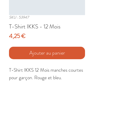
SKU : 53947
T-Shirt IKKS - 12 Mois
Prix
4,25 €
Ajouter au panier
T-Shirt IKKS 12 Mois manches courtes 
pour garçon. Rouge et bleu.

Etat : Très Bon
🚚 Livraison France - Europe - DomTom