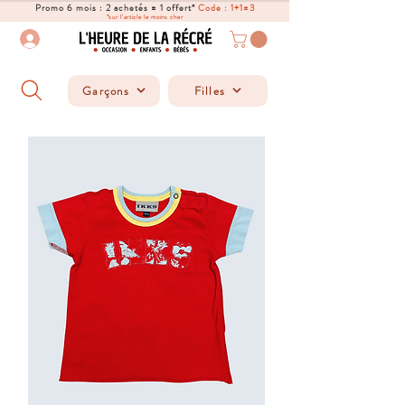
Promo 6 mois : 2 achetés = 1 offert*
Code : 1+1=3
*sur l'article le moins cher
Garçons
Filles