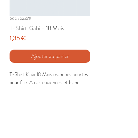
SKU : 52828
T-Shirt Kiabi - 18 Mois
Prix
1,35 €
Ajouter au panier
T-Shirt Kiabi 18 Mois manches courtes 
pour fille. A carreaux noirs et blancs.

Etat : Très Bon
🚚 Livraison France - Europe - DomTom