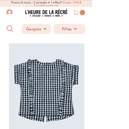
Promo 6 mois : 2 achetés = 1 offert*
Code : 1+1=3
*sur l'article le moins cher
Garçons
Filles