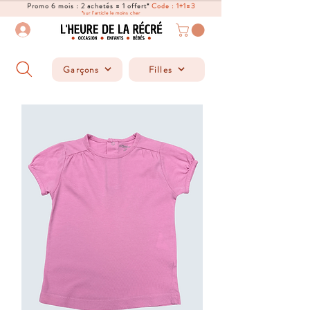
Promo 6 mois : 2 achetés = 1 offert*
Code : 1+1=3
*sur l'article le moins cher
Garçons
Filles