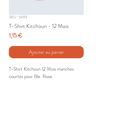
SKU : 54113
T-Shirt Kitchoun - 12 Mois
Prix
1,15 €
Ajouter au panier
T-Shirt Kitchoun 12 Mois manches 
courtes pour fille. Rose.

Etat : Très Bon
🚚 Livraison France - Europe - DomTom