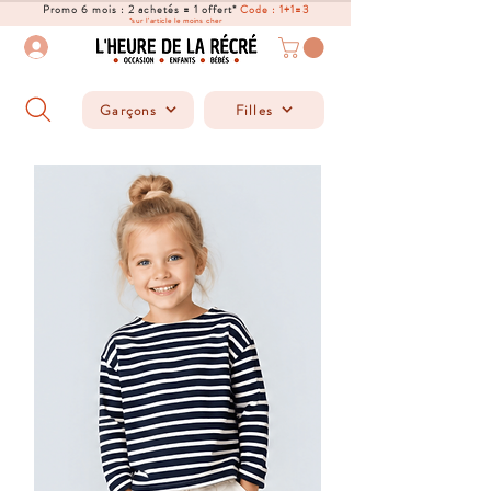
Promo 6 mois : 2 achetés = 1 offert*
Code : 1+1=3
*sur l'article le moins cher
Garçons
Filles