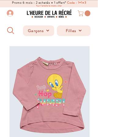
Promo 6 mois : 2 achetés = 1 offert*
Code : 1+1=3
*sur l'article le moins cher
Garçons
Filles