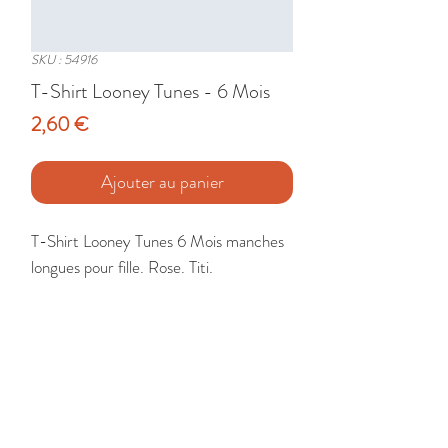
SKU : 54916
T-Shirt Looney Tunes - 6 Mois
Prix
2,60 €
Ajouter au panier
T-Shirt Looney Tunes 6 Mois manches 
longues pour fille. Rose. Titi.

Etat : Très Bon
🚚 Livraison France - Europe - DomTom