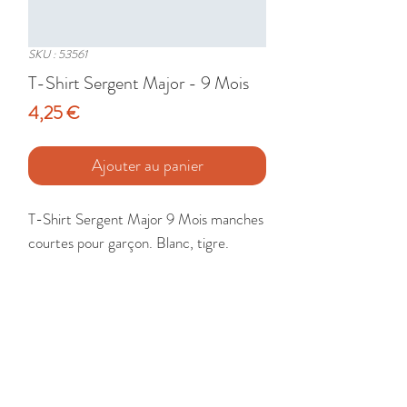
SKU : 53561
T-Shirt Sergent Major - 9 Mois
Prix
4,25 €
Ajouter au panier
T-Shirt Sergent Major 9 Mois manches 
courtes pour garçon. Blanc, tigre.

Etat : Très Bon
🚚 Livraison France - Europe - DomTom