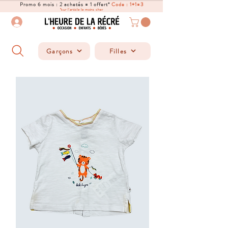
Promo 6 mois : 2 achetés = 1 offert*
Code : 1+1=3
*sur l'article le moins cher
Garçons
Filles