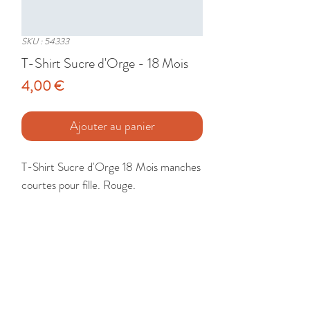
SKU : 54333
T-Shirt Sucre d'Orge - 18 Mois
Prix
4,00 €
Ajouter au panier
T-Shirt Sucre d'Orge 18 Mois manches 
courtes pour fille. Rouge.

Etat : Très Bon
🚚 Livraison France - Europe - DomTom