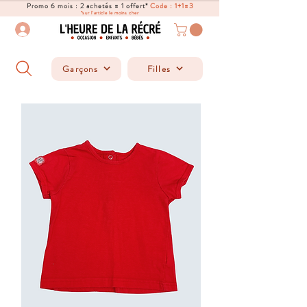
Promo 6 mois : 2 achetés = 1 offert*
Code : 1+1=3
*sur l'article le moins cher
Garçons
Filles