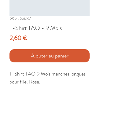
SKU : 53893
T-Shirt TAO - 9 Mois
Prix
2,60 €
Ajouter au panier
T-Shirt TAO 9 Mois manches longues 
pour fille. Rose.

Etat : Très Bon
🚚 Livraison France - Europe - DomTom