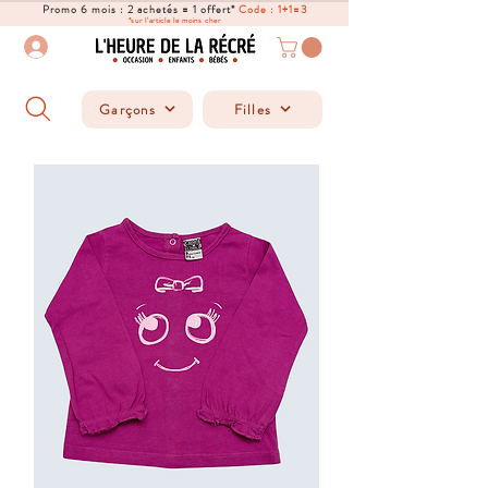
Promo 6 mois : 2 achetés = 1 offert*
Code : 1+1=3
*sur l'article le moins cher
Garçons
Filles