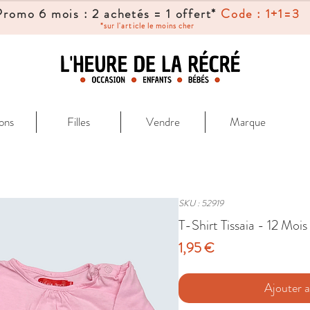
Promo 6 mois : 2 achetés = 1 offert*
Code : 1+1=3
*sur l'article le moins cher
ons
Filles
Vendre
Marque
SKU : 52919
T-Shirt Tissaia - 12 Mois
Prix
1,95 €
Ajouter a