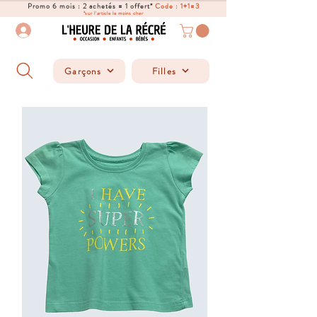
Promo 6 mois : 2 achetés = 1 offert*
Code : 1+1=3
*sur l'article le moins cher
Garçons
Filles