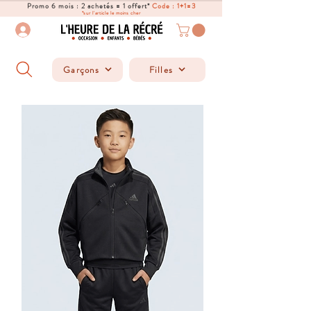
Promo 6 mois : 2 achetés = 1 offert*
Code : 1+1=3
*sur l'article le moins cher
Garçons
Filles