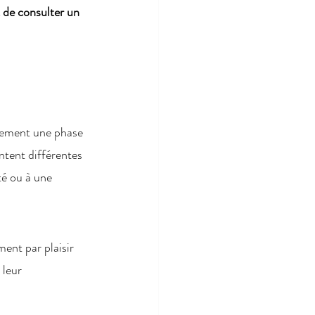
 de consulter un 
alement une phase 
ntent différentes 
té ou à une 
ent par plaisir 
leur 