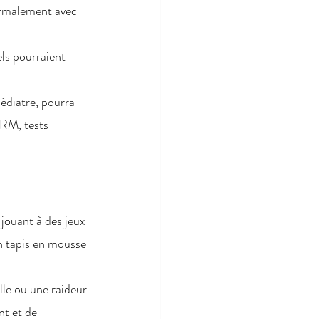
ormalement avec 
s pourraient 
édiatre, pourra 
IRM, tests 
jouant à des jeux 
n tapis en mousse 
le ou une raideur 
t et de 