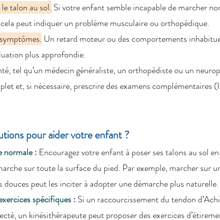
 le talon au sol.
 Si votre enfant semble incapable de marcher n
t, cela peut indiquer un problème musculaire ou orthopédique.
s symptômes.
 Un retard moteur ou des comportements inhabituel
luation plus approfondie.
té, tel qu’un médecin généraliste, un orthopédiste ou un neurop
let et, si nécessaire, prescrire des examens complémentaires (
utions pour aider votre enfant ?
 normale : 
Encouragez votre enfant à poser ses talons au sol en 
marche sur toute la surface du pied. Par exemple, marcher sur u
s douces peut les inciter à adopter une démarche plus naturelle.
exercices spécifiques : 
Si un raccourcissement du tendon d’Achil
ecté, un kinésithérapeute peut proposer des exercices d’étiremen