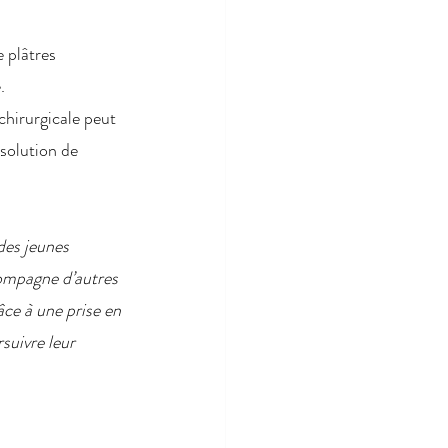
e plâtres 
.
chirurgicale peut 
solution de 
des jeunes 
compagne d’autres 
ce à une prise en 
suivre leur 