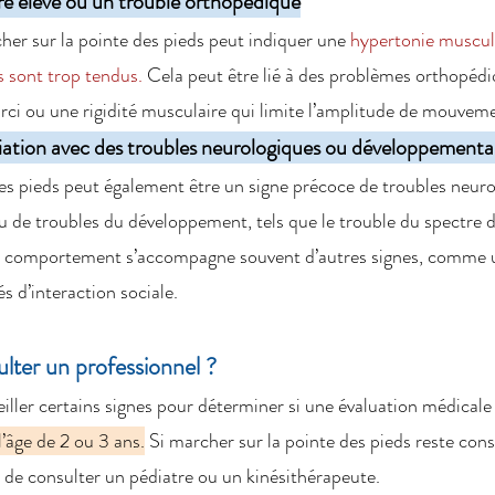
re élevé ou un trouble orthopédique
her sur la pointe des pieds peut indiquer une 
hypertonie muscula
s sont trop tendus.
 Cela peut être lié à des problèmes orthopédi
rci ou une rigidité musculaire qui limite l’amplitude de mouveme
ciation avec des troubles neurologiques ou développement
des pieds peut également être un signe précoce de troubles neu
ou de troubles du développement, tels que le trouble du spectre d
e comportement s’accompagne souvent d’autres signes, comme un
és d’interaction sociale.
lter un professionnel ?
eiller certains signes pour déterminer si une évaluation médicale 
l’âge de 2 ou 3 ans.
 Si marcher sur la pointe des pieds reste cons
lé de consulter un pédiatre ou un kinésithérapeute.